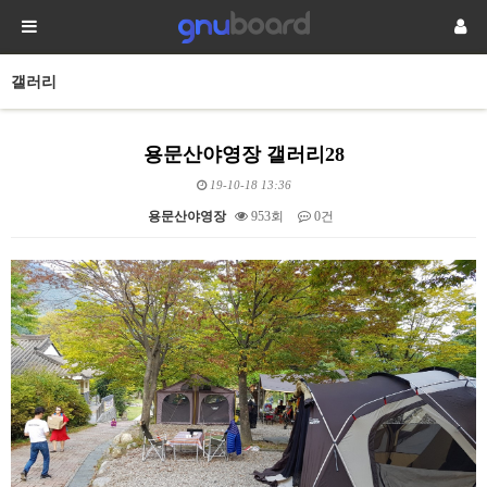
갤러리
용문산야영장 갤러리28
19-10-18 13:36
용문산야영장
953회
0건
본문